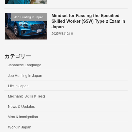
Mindset for Passing the Specified
Job Hunting in Japan
Skilled Worker (SSW) Type 2 Exam in
Japan
2025年8月21日
カテゴリー
Japanese Language
Job Hunting in Japan
Life in Japan
Mechanic Skills & Tests
News & Updates
Visa & Immigration
Work in Japan