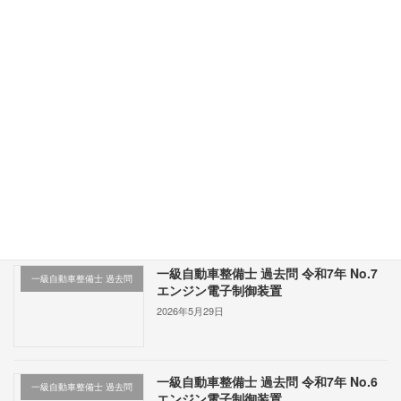
2026年5月22日
問題本文 図の①から⑩は、コモン・レール式ジ
ーゼル・エンジンにおける、 「温間時、通常回
転速度時（加速『増量』と減速『減量』補正）
モード」時のデータを外部診断器のデータ・モ
ニタ機能を用いて表示したものである。 図の⑦
から […]
続きを読む
最近の投稿
一級自動車整備士 過去問 令和7年 No.7
一級自動車整備士 過去問
エンジン電子制御装置
2026年5月29日
一級自動車整備士 過去問 令和7年 No.6
一級自動車整備士 過去問
エンジン電子制御装置