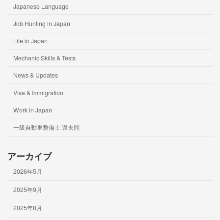
Japanese Language
Job Hunting in Japan
Life in Japan
Mechanic Skills & Tests
News & Updates
Visa & Immigration
Work in Japan
一級自動車整備士 過去問
アーカイブ
2026年5月
2025年9月
2025年8月